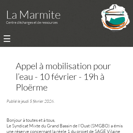
La Marmite
Centre d’échanges et de ressources
☰
Appel à mobilisation pour
l’eau - 10 février - 19h à
Ploërme
Publié le
jeudi 5 février 2026
.
Bonjour à toutes et à tous,
Le Syndicat Mixte du Grand Bassin de l’Oust (SMGBO) a émis
une réserve concernant la règle 1 du projet de SAGE Vilaine