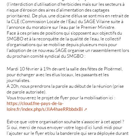
(l’interdiction d’utilisation d’herbicides maïs sur les secteurs à
risque d’érosion des aires d’alimentation des captages
prioritaires). De plus, une dizaine d’élus se sont mis en retrait de
la CLE (Commission Locale de l’Eau) du SAGE Vilaine suite à
l’annonce du moratoire sur l’eau par le Premier Ministre.
Face à ces prises de positions qui s’opposent aux objectifs du
SMGBO et à la reconquête de la qualité de l’eau, le collectif
d’organisations qui se mobilise depuis plusieurs mois pour
l’adoption de ce nouveau SAGE organise un rassemblement lors
du prochain comité syndical du SMGBO :
Mardi 10 février à 19h devant la salle des fêtes de Ploërmel,
pour échanger avec les élus locaux, les passants et les
journalistes.
A 20h, nous prendrons la parole au début de la réunion (prise
de parole autorisée).
Vous trouverez le projet de flyer pour la mobilisation ici :
https://cloud.fne-pays-de-la-
loire.fr/index.php/s/JIA4haeRRbbdxBi
Est-ce que votre organisation souhaite s’associer à cet appel ?
Si oui, merci de nous envoyer votre logo d’ici lundi midi pour
l’ajouter sur le flyer et/ou la banderole qui sera déployée durant