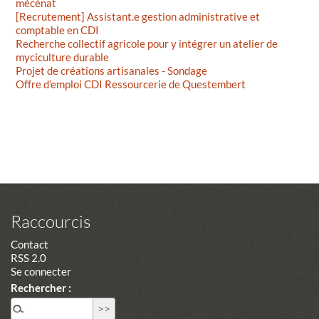
mécénat
[Recrutement] Assistant.e gestion administrative et
comptable en CDI
Recherche collectif agricole pour y intégrer un atelier de
myciculture durable
Projet de créations artisanales - Sondage
Offre d’emploi CDI Ressourcerie de Questembert
Raccourcis
Contact
RSS 2.0
Se connecter
Rechercher :