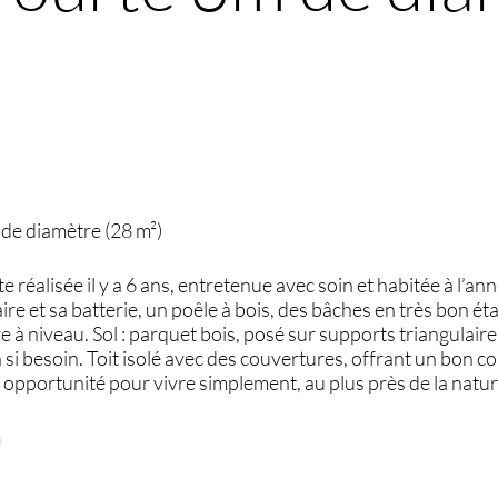
de diamètre (28 m²)
 réalisée il y a 6 ans, entretenue avec soin et habitée à l’an
ire et sa batterie, un poêle à bois, des bâches en très bon ét
tre à niveau. Sol : parquet bois, posé sur supports triangulai
 si besoin. Toit isolé avec des couvertures, offrant un bon con
 opportunité pour vivre simplement, au plus près de la natu
m