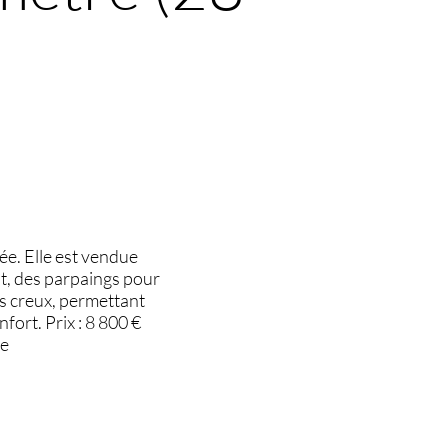
née. Elle est vendue
at, des parpaings pour
res creux, permettant
fort. Prix : 8 800 €
re