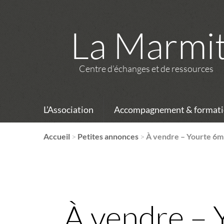
La Marmi
Centre d’échanges et de ressources
L’Association
Accompagnement & formati
Accueil
>
Petites annonces
>
À vendre – Yourte 6m 
À vendre – 