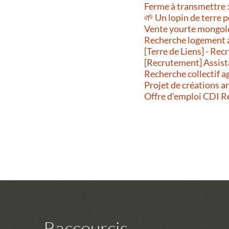
Ferme à transmettre :
🌱 Un lopin de terre p
Vente yourte mongol
Recherche logement 
[Terre de Liens] - R
[Recrutement] Assist
Recherche collectif a
Projet de créations a
Offre d’emploi CDI 
Raccourcis