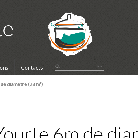
te
ons
Contacts
de diamètre (28 m²)
Yourte 6m de dia