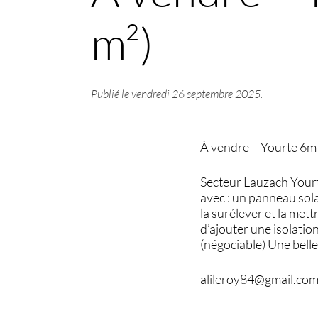
m²)
Publié le
vendredi 26 septembre 2025
.
À vendre – Yourte 6m 
Secteur Lauzach Yourte
avec : un panneau sola
la surélever et la met
d’ajouter une isolation
(négociable) Une belle
alileroy84@gmail.co