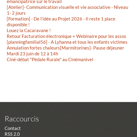
émancipatrice sur le travail
[Atelier]- Communication visuelle et vie associative - Niveau
1- 2 jours
[Formation] - De l’idée au Projet 2026 - Il reste 1 place
disponible !
Louez la Cacaravane !
Retour Facturation électronique + Webinaire pour les assos
[planningfamilial56] - A Lyhanna et tous les enfants victimes
Annulation fortes chaleurs[Marmiton’nes]- Pause déjeuner
Mardi 23 juin de 12 à 14h
Ciné-débat "Pédale Rurale" au Cinémanivel
Raccourcis
Contact
RSS 2.0