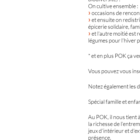
On cultive ensemble :
occasions de rencont
et ensuite on redistr
épicerie solidaire, fami
et l’autre moitié est 
légumes pour l’hiver p
* et en plus POK ça ve
Vous pouvez vous inscr
Notez également les da
Spécial famille et enfa
Au POK, il nous tient 
la richesse de l’entre
jeux d’intérieur et d’e
présence.