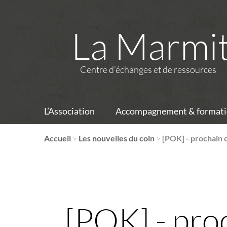
La Marmi
Centre d’échanges et de ressources
L’Association
Accompagnement & formati
Accueil
>
Les nouvelles du coin
>
[POK] - prochain 
[POK] - pro