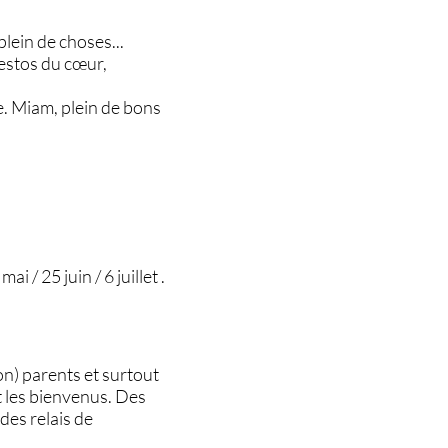
lein de choses...
restos du cœur,
re. Miam, plein de bons
/ 25 juin / 6 juillet .
on) parents et surtout
t les bienvenus. Des
 des relais de