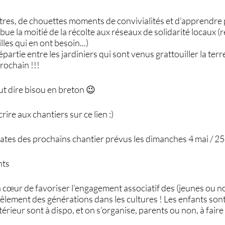
res, de chouettes moments de convivialités et d’apprendre p
ibue la moitié de la récolte aux réseaux de solidarité locaux (
lles qui en ont besoin...)
répartie entre les jardiniers qui sont venus grattouiller la ter
rochain !!!
ut dire bisou en breton 😉
ire aux chantiers sur ce lien :)
tes des prochains chantier prévus les dimanches 4 mai / 25 mai 
nts
à cœur de favoriser l’engagement associatif des (jeunes ou n
mêlement des générations dans les cultures ! Les enfants son
xtérieur sont à dispo, et on s’organise, parents ou non, à faire