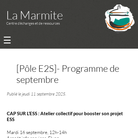
La Marmite
Centre d’échanges et de ressources
☰
[Pôle E2S]- Programme de
septembre
Publié le
jeudi 11 septembre 2025
.
CAP SUR L’ESS : Atelier collectif pour booster son projet
ESS
Mardi 16 septembre, 12h-14h