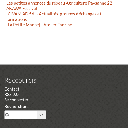
Les petites annonces du réseau Agriculture Paysanne 22
AKAWA Festival
[CIVAM AD 56] - Actualités, groupes d’échanges et
formations
[La Petite Manne] - Atelier Fanzine
Raccourcis
Contact
RSS 2.0
Se connecter
Rechercher :