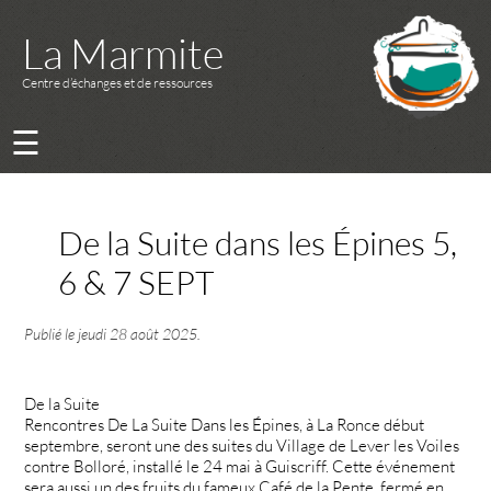
La Marmite
Centre d’échanges et de ressources
☰
De la Suite dans les Épines 5,
6 & 7 SEPT
Publié le
jeudi 28 août 2025
.
De la Suite
Rencontres De La Suite Dans les Épines, à La Ronce début
septembre, seront une des suites du Village de Lever les Voiles
contre Bolloré, installé le 24 mai à Guiscriff. Cette événement
sera aussi un des fruits du fameux Café de la Pente, fermé en