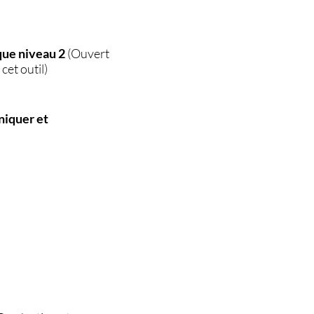
que niveau 2
(Ouvert
cet outil)
niquer et