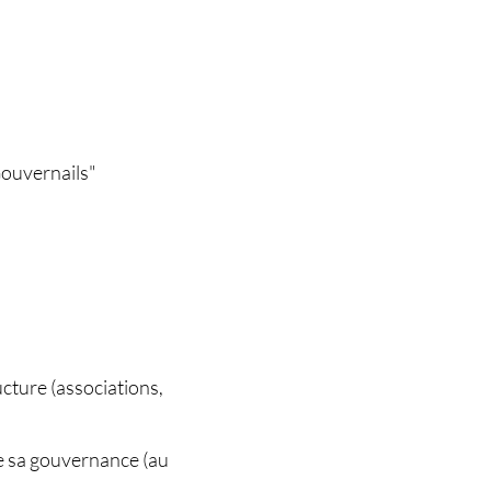
Gouvernails"
ucture (associations,
de sa gouvernance (au