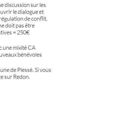
 une discussion sur les
vrir le dialogue et
égulation de conflit.
 ne doit pas être
atives = 250€
ec une mixité CA
nouveaux bénévoles
une de Plessé. Si vous
te sur Redon.