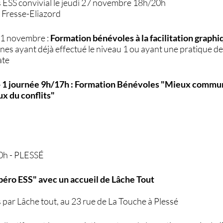
 ESS convivial le jeudi 27 novembre 18h/20h
 Fresse-Eliazord
21 novembre :
Formation bénévoles à la facilitation graphi
s ayant déjà effectué le niveau 1 ou ayant une pratique de 
ate
- 1 journée 9h/17h : Formation Bénévoles "Mieux commu
x du conflits"
20h - PLESSÉ
péro ESS" avec un accueil de Lâche Tout
 par Lâche tout, au 23 rue de La Touche à Plessé