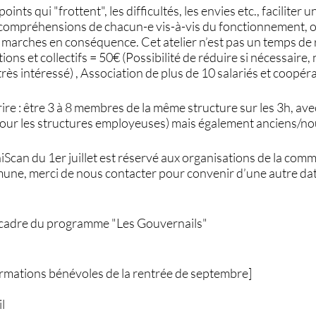
 points qui "frottent", les difficultés, les envies etc., faciliter
ompréhensions de chacun-e vis-à-vis du fonctionnement, ou
marches en conséquence. Cet atelier n’est pas un temps de r
ations et collectifs = 50€ (Possibilité de réduire si nécessaire,
très intéressé) , Association de plus de 10 salariés et coopér
ire : être 3 à 8 membres de la même structure sur les 3h, av
pour les structures employeuses) mais également anciens/
Scan du 1er juillet est réservé aux organisations de la comm
une, merci de nous contacter pour convenir d’une autre da
le cadre du programme "Les Gouvernails"
formations bénévoles de la rentrée de septembre]
il