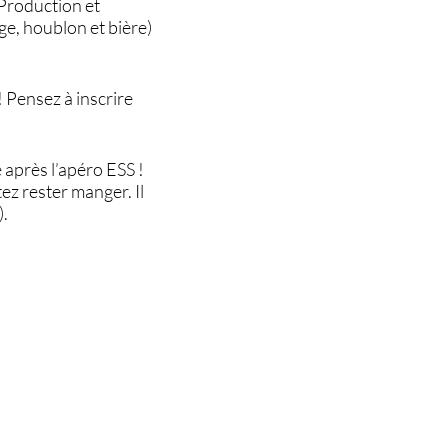
(Production et
rge, houblon et bière)
! Pensez à inscrire
 après l’apéro ESS !
tez rester manger. Il
).