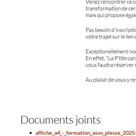
Venez rencontrer ce co
transformation de céré
mais qui propose égal
Pas besoin d’inscripti
votre trajet sur le lie
Exceptionellement nous
En effet, "La P’tite ca
vous faudra réserver s
Au plaisir de vous y r
Documents joints
affiche_a4_-_formation_asso_plesse_2025