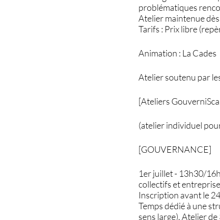
problématiques renc
Atelier maintenue dès 
Tarifs : Prix libre (re
Animation : La Cades
Atelier soutenu par 
[Ateliers GouverniSca
(atelier individuel pou
[GOUVERNANCE]
1er juillet - 13h30/1
collectifs et entrepri
Inscription avant le 24
Temps dédié à une str
sens large). Atelier d