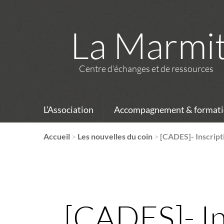
La Marmi
Centre d’échanges et de ressources
L’Association
Accompagnement & formati
Accueil
>
Les nouvelles du coin
>
[CADES]- Inscript
[CADES]- In