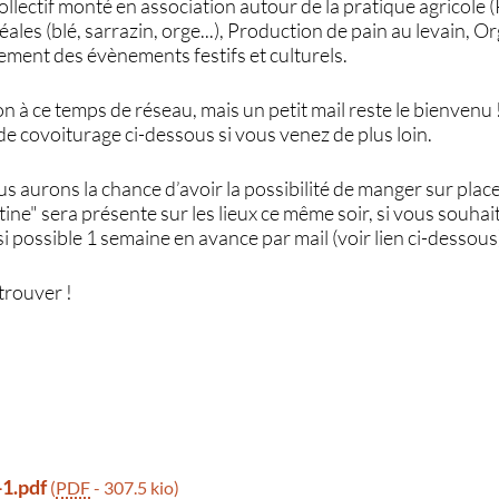
llectif monté en association autour de la pratique agricole 
ales (blé, sarrazin, orge...), Production de pain au levain, O
ement des évènements festifs et culturels.
on à ce temps de réseau, mais un petit mail reste le bienvenu 
n de covoiturage ci-dessous si vous venez de plus loin.
 aurons la chance d’avoir la possibilité de manger sur place
ntine" sera présente sur les lieux ce même soir, si vous souhai
i possible 1 semaine en avance par mail (voir lien ci-dessous
etrouver !
-1.pdf
(
PDF
-
307.5 kio
)