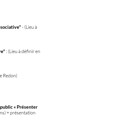
sociative"
- (Lieu à
ve"
: (Lieu à définir en
 de Redon)
 public « Présenter
ans) + présentation