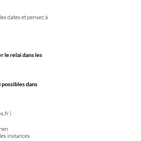
les dates et pensez à
 le relai dans les
 possibles dans
s.fr )
chen
les instances